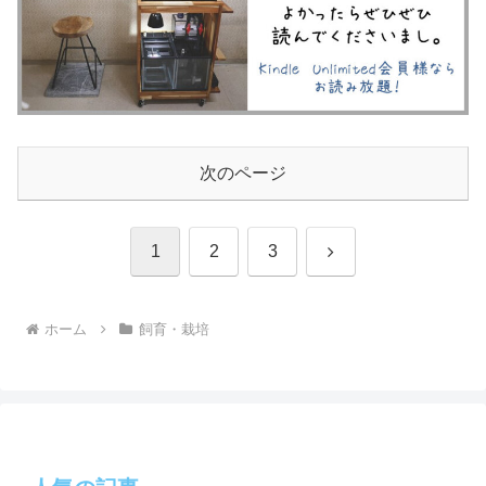
次のページ
次
1
2
3
へ
ホーム
飼育・栽培