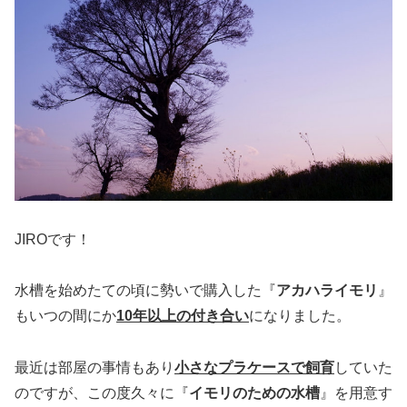
JIROです！
水槽を始めたての頃に勢いで購入した『
アカハライモリ
』
もいつの間にか
10年以上の付き合い
になりました。
最近は部屋の事情もあり
小さなプラケースで飼育
していた
のですが、この度久々に『
イモリのための水槽
』を用意す