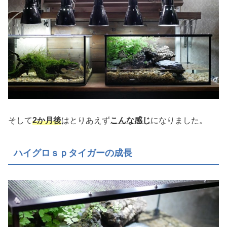
そして
2か月後
はとりあえず
こんな感じ
になりました。
ハイグロｓｐタイガーの成長