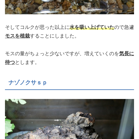
そしてコルクが思った以上に
水を吸い上げていた
ので急遽
モスを植栽
することにしました。
モスの量がちょっと少ないですが、増えていくのを
気長に
待つ
とします。
ナゾノクサｓｐ