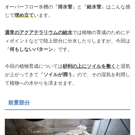
オーバーフロー水槽の『
排水管
』と『
給水管
』はこんな感
じで
埋め立て
います。
通常のアクアテラリウムの給水
では植物の育成のためにテ
ィポイントなどで陸上部分に分水したりしますが、今回は
『
何もしないパターン
』です。
今回の植物育成については
砂利の上にソイルを敷く
と湿気
が上がってきて『
ソイルが潤う
』ので、その湿気を利用し
て植物への水やりを済ませます。
前景部分