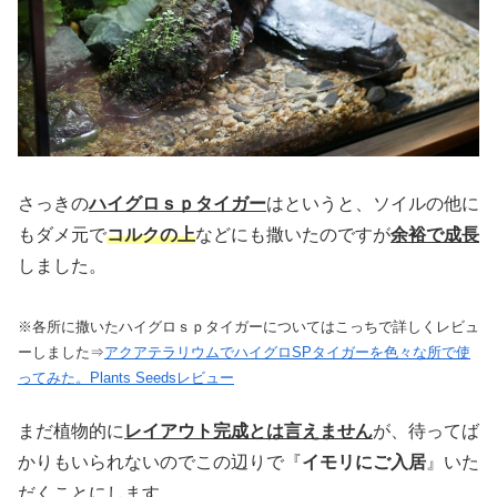
さっきの
ハイグロｓｐタイガー
はというと、ソイルの他に
もダメ元で
コルクの上
などにも撒いたのですが
余裕で成長
しました。
※各所に撒いたハイグロｓｐタイガーについてはこっちで詳しくレビュ
ーしました⇒
アクアテラリウムでハイグロSPタイガーを色々な所で使
ってみた。Plants Seedsレビュー
まだ植物的に
レイアウト完成とは言えません
が、待ってば
かりもいられないのでこの辺りで『
イモリにご入居
』いた
だくことにします。