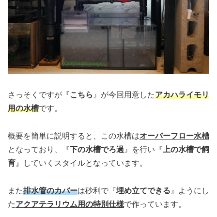
さっそくですが『
こちら
』が今回用意した
アカハライモリ
用の水槽
です。
概要を簡単に説明すると、この水槽は
オーバーフロー水槽
となっており、『
下の水槽でろ過
』を行い『
上の水槽で飼
育
』していくスタイルとなっています。
また
排水管のカバー
は砂利で『
埋め立てできる
』ようにし
た
アクアテラリウム用の特別仕様
で作っています。