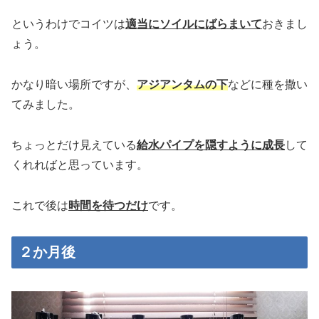
というわけでコイツは
適当にソイルにばらまいて
おきまし
ょう。
かなり暗い場所ですが、
アジアンタムの下
などに種を撒い
てみました。
ちょっとだけ見えている
給水パイプを隠すように成長
して
くれればと思っています。
これで後は
時間を待つだけ
です。
２か月後