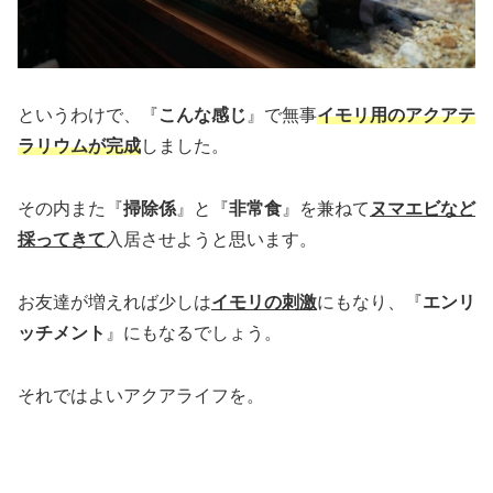
というわけで、『
こんな感じ
』で無事
イモリ用のアクアテ
ラリウムが完成
しました。
その内また『
掃除係
』と『
非常食
』を兼ねて
ヌマエビなど
採ってきて
入居させようと思います。
お友達が増えれば少しは
イモリの刺激
にもなり、『
エンリ
ッチメント
』にもなるでしょう。
それではよいアクアライフを。