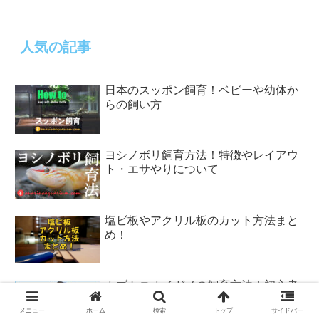
人気の記事
日本のスッポン飼育！ベビーや幼体か
らの飼い方
ヨシノボリ飼育方法！特徴やレイアウ
ト・エサやりについて
塩ビ板やアクリル板のカット方法まと
め！
カブトニオイガメの飼育方法！初心者
にオススメなカメの簡単な飼い方！
メニュー
ホーム
検索
トップ
サイドバー