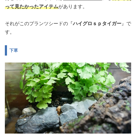
って見たかったアイテム
があります。
それがこのプランツシードの『
ハイグロｓｐタイガー
』で
す。
下草