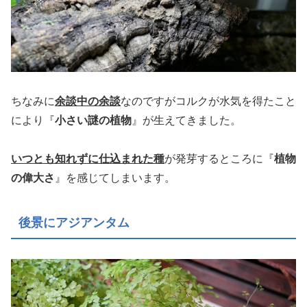
ちなみに
余談中の余談
なのですがコルクが水気を得たこと
により『
小さい謎の植物
』が生えてきました。
いつとも知れずに仕込まれた種
が発芽するところに『
植物
の偉大さ
』を感じてしまいます。
後景にアジアンタム