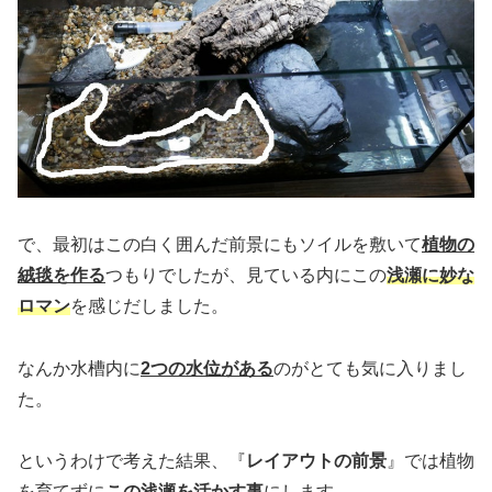
で、最初はこの白く囲んだ前景にもソイルを敷いて
植物の
絨毯を作る
つもりでしたが、見ている内にこの
浅瀬に妙な
ロマン
を感じだしました。
なんか水槽内に
2つの水位がある
のがとても気に入りまし
た。
というわけで考えた結果、『
レイアウトの前景
』では植物
を育てずに
この浅瀬を活かす事
にします。