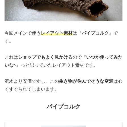
今回メインで使う
レイアウト素材
は『
パイプコルク
』で
す。
これは
ショップでもよく見かける
ので『
いつか使ってみた
いな~
』っと思っていたレイアウト素材です。
流木より安価ですし、この
生き物が住んでそうな空洞
は心
くすぐられてしまいます。
パイプコルク