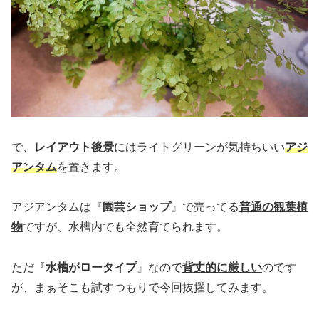
で、
レイアウト後景
にはライトグリーンが気持ちいい
アジ
アンタム
を置きます。
アジアンタムは『
園芸ショップ
』で売ってる
普通の観葉植
物
ですが、水槽内でも全然育てられます。
ただ『
水槽がロータイプ
』なので
背丈的に厳しい
のです
が、まぁそこも試すつもりで今回抜擢してみます。