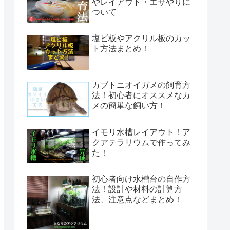
やレイアウト・エサやりに
ついて
塩ビ板やアクリル板のカッ
ト方法まとめ！
カブトニオイガメの飼育方
法！初心者にオススメなカ
メの簡単な飼い方！
イモリ水槽レイアウト！ア
クアテラリウムで作ってみ
た！
初心者向け水槽台の自作方
法！設計や材料の計算方
法、注意点などまとめ！