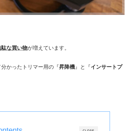
無駄な買い物
が増えています。
て分かったトリマー用の『
昇降機
』と『
インサートプ
ontents
CLOSE