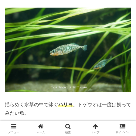
揺らめく水草の中で泳ぐ
ハリヨ
。トゲウオは一度は飼って
みたい魚。
トゲウオ系は他にイトヨ、トミヨも完備。
メニュー
ホーム
検索
トップ
サイドバー