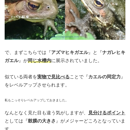
で、まずこちらでは『
アズマヒキガエル
』と『
ナガレヒキ
ガエル
』が
同じ水槽内
に展示されていました。
似ている両者を
実物で見比べる
ことで『
カエルの同定力
』
をレベルアップさせられます。
私もこっそりレベルアップしておきました。
なんとなく見た目も違う気がしますが、
見分けるポイント
としては『
鼓膜の大きさ
』がメジャーどころとなっていま
す。