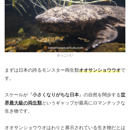
かっこいい
まずは日本の誇るモンスター両生類
オオサンショウウオ
で
す。
スケールが『
小さくなりがちな日本
』の自然を闊歩する
世
界最大級の両生類
というギャップが最高にロマンチックな
生き物です。
オオサンショウウオはわりと展示されている生き物だとは