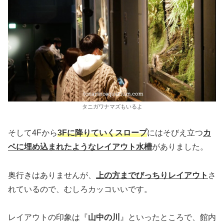
タニガワナマズもいるよ
そして4Fから
3Fに降りていくスロープ
にはそびえ立つ
カ
ベに埋め込まれたようなレイアウト水槽
がありました。
奥行きはありませんが、
上の方までびっちりレイアウト
さ
れているので、むしろカッコいいです。
レイアウトの印象は『
山中の川
』といったところで、館内