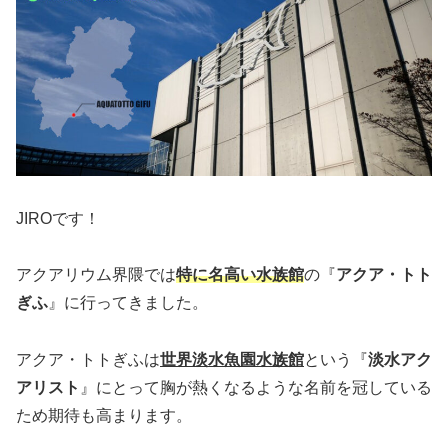
JIROです！
アクアリウム界隈では
特に名高い水族館
の『
アクア・トト
ぎふ
』に行ってきました。
アクア・トトぎふは
世界淡水魚園水族館
という『
淡水アク
アリスト
』にとって胸が熱くなるような名前を冠している
ため期待も高まります。