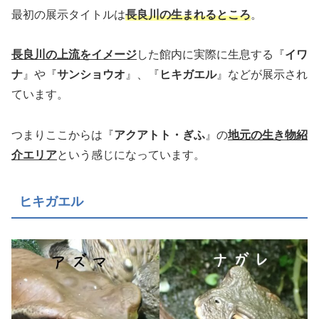
最初の展示タイトルは
長良川の生まれるところ
。
長良川の上流をイメージ
した館内に実際に生息する『
イワ
ナ
』や『
サンショウオ
』、『
ヒキガエル
』などが展示され
ています。
つまりここからは『
アクアトト・ぎふ
』の
地元の生き物紹
介エリア
という感じになっています。
ヒキガエル