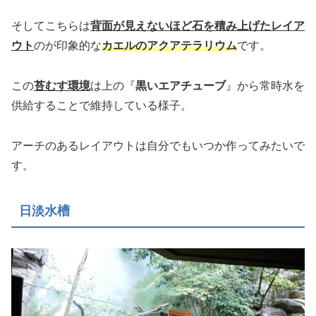
そしてこちらは
背面が見えないほど石を積み上げたレイア
ウト
のが印象的な
カエルのアクアテラリウム
です。
この
苔むす環境
は上の『
黒いエアチューブ
』から常時水を
供給することで維持している様子。
アーチのあるレイアウトは自分でもいつか作ってみたいで
す。
日淡水槽