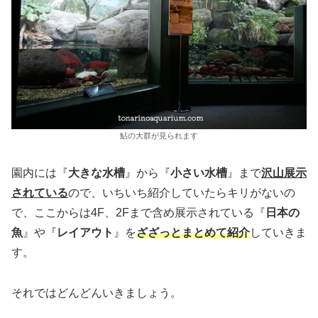
鮎の大群が見られます
園内には『
大きな水槽
』から『
小さい水槽
』まで
沢山展示
されている
ので、いちいち紹介していたらキリがないの
で、ここからは4F、2Fまで含め展示されている『
日本の
魚
』や『
レイアウト
』を
ざざっとまとめて紹介
していきま
す。
それではどんどんいきましょう。