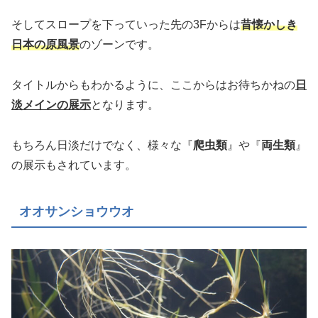
そしてスロープを下っていった先の3Fからは
昔懐かしき
日本の原風景
のゾーンです。
タイトルからもわかるように、ここからはお待ちかねの
日
淡メインの展示
となります。
もちろん日淡だけでなく、様々な『
爬虫類
』や『
両生類
』
の展示もされています。
オオサンショウウオ