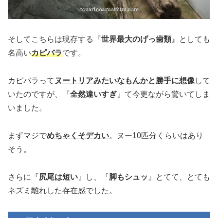
そしてこちらは現存する『
世界最大のげっ歯類
』としても
名高い
カピバラ
です。
カピバラって
ヌートリアみたいなもんかと勝手に想像
して
いたのですが、『
全然違いすぎ
』て今更ながら驚いてしま
いました。
まずマジで
めちゃくそデカい
。ヌー10匹分くらいはあり
そう。
さらに『
尻尾は短い
』し、『
脚もシュッ
』とてて、とても
ネズミ離れした存在感でした。