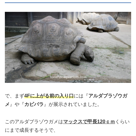
で、まず
4Fに上がる前の入り口
には『
アルダブラゾウガ
メ
』や『
カピバラ
』が展示されていました。
このアルダブラゾウガメは
マックスで甲長120ｃｍ
くらい
にまで成長するそうで、