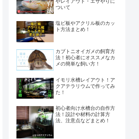
やレイアウト・エサやりに
ついて
塩ビ板やアクリル板のカッ
ト方法まとめ！
カブトニオイガメの飼育方
法！初心者にオススメなカ
メの簡単な飼い方！
イモリ水槽レイアウト！ア
クアテラリウムで作ってみ
た！
初心者向け水槽台の自作方
法！設計や材料の計算方
法、注意点などまとめ！