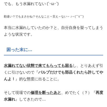
でも、もう水漏れてない (´･ω･`)
勘違い？でもまさかね？そんなこと～言え～ない～ ♪～(￣ε￣)
本当に水漏れしていたのか？と、自分自身を疑ってしまう
ような状況です。
困った末に…
水漏れてない状態で来てもらっても困る
し、とりあえず引
くに引けないので『
バルブだけでも部品くれたら許してや
んよ！
』的な態度に出ることに。
そして現場での
修理を断ったあと
、めでたく（？）『
再度
水漏れ
』してきたので…