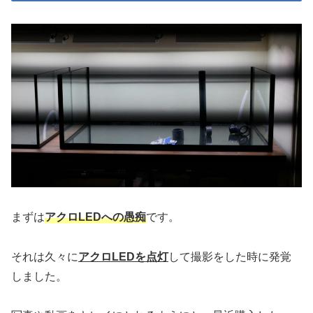
まずは
アクロLEDへの
愚痴
です。
それは久々に
アクロLEDを点灯
して撮影をした時に発覚
しました。