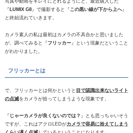
写真や動画をキレイにとれるようにと、最近購入した
『
LUMIX G8
』で撮影すると『
この黒い線が下から上へ
』
と終始流れていきます。
カメラ素人の私は最初はカメラの不具合かと思いました
が、調べてみると『
フリッカー
』という現象だということ
がわかりました。
フリッカーとは
で、フリッカーとは何かというと
目で認識出来ないライト
の点滅
をカメラが拾ってしまうような現象です。
『
じゃーカメラが良くないのでは？
』とも思っちゃいそう
ですが、これはアクロLEDが
カメラで容易に拾えてしまう
くらい遅く点滅
しているということになります。