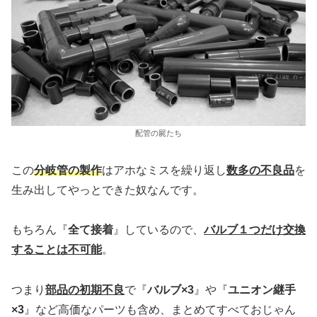
配管の屍たち
この
分岐管の製作
はアホなミスを繰り返し
数多の不良品
を
生み出してやっとできた奴なんです。
もちろん『
全て接着
』しているので、
バルブ１つだけ交換
することは不可能
。
つまり
部品の初期不良
で『
バルブ×3
』や『
ユニオン継手
×3
』など高価なパーツも含め、まとめてすべておじゃん