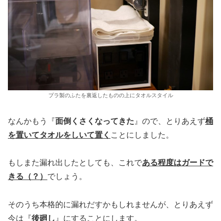
プラ製のふたを裏返したものの上にタオルスタイル
なんかもう『
面倒くさくなってきた
』ので、とりあえず
桶
を置いてタオルをしいて置く
ことにしました。
もしまた漏れ出したとしても、これで
ある程度はガードで
きる（？）
でしょう。
そのうち本格的に漏れだすかもしれませんが、とりあえず
今は『
後廻し
』にすることにします。