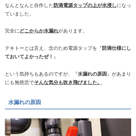
なんとなんと自作した
防滴電源タップの上が水浸し
になっ
ていました。
完全に
どこからか水漏れ
があります。
テキトーとは言え、念のため電源タップを『
防滴仕様にし
ておいてよかったぜ！
』
という気持ちもあるのですが、『
水漏れの原因
』があまり
にも無慈悲で
そんな気分も吹き飛びました。
水漏れの原因