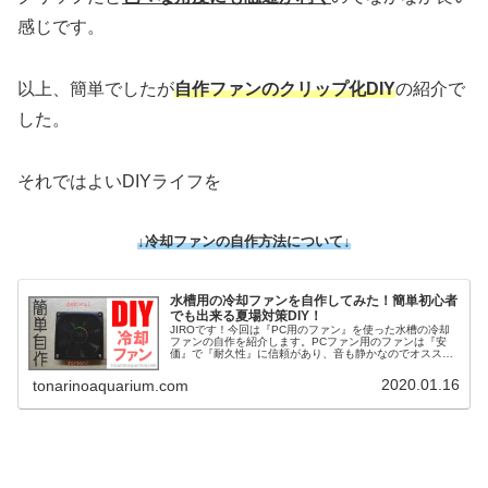
感じです。
以上、簡単でしたが
自作ファンのクリップ化DIY
の紹介で
した。
それではよいDIYライフを
↓冷却ファンの自作方法について↓
水槽用の冷却ファンを自作してみた！簡単初心者
でも出来る夏場対策DIY！
JIROです！今回は『PC用のファン』を使った水槽の冷却
ファンの自作を紹介します。PCファン用のファンは『安
価』で『耐久性』に信頼があり、音も静かなのでオススメ
です。それでは早速参りましょう！※お約束：DIYは自己
責任です。十分に注意して作...
2020.01.16
tonarinoaquarium.com