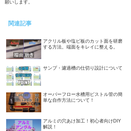
願いします。
関連記事
アクリル板や塩ビ板のカット面を研磨
する方法。端面をキレイに整える。
サンプ・濾過槽の仕切り設計について
オーバーフロー水槽用ピストル管の簡
単な自作方法について！
アルミの穴あけ加工！初心者向けDIY
解説！