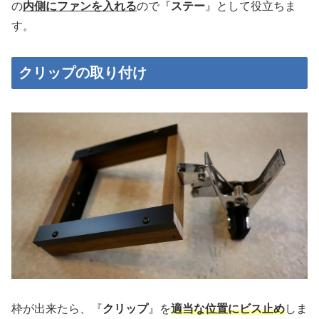
の
内側にファンを入れる
ので『
ステー
』として役立ちま
す。
クリップの取り付け
枠が出来たら、『
クリップ
』を
適当な位置にビス止め
しま