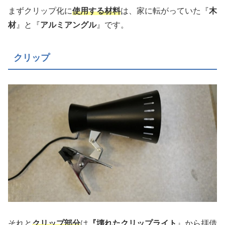
まずクリップ化に
使用する材料
は、家に転がっていた『
木
材
』と『
アルミアングル
』です。
クリップ
それと
クリップ部分
は
『壊れたクリップライト
』から拝借