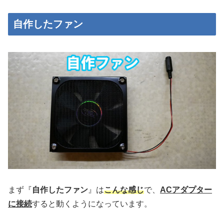
自作したファン
まず『
自作したファン
』は
こんな感じ
で、
ACアダプター
に接続
すると動くようになっています。