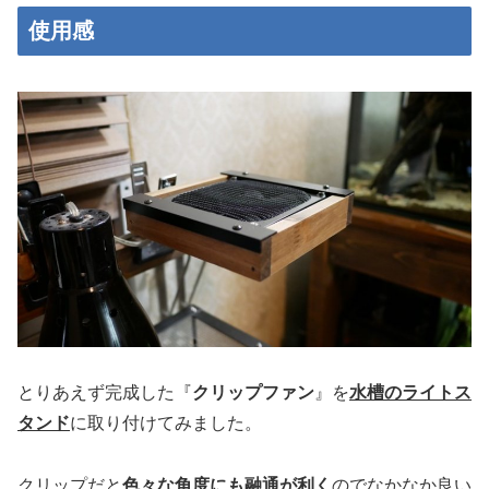
使用感
とりあえず完成した『
クリップファン
』を
水槽のライトス
タンド
に取り付けてみました。
クリップだと
色々な角度にも融通が利く
のでなかなか良い