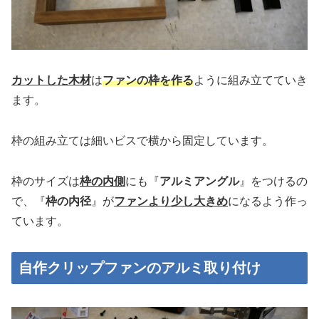
カットした木材
は
ファンの枠を作る
ように組み立てていき
ます。
枠の組み立ては細いビスで横から固定しています。
枠のサイズは
枠の内側
にも『
アルミアングル
』をつけるの
で、『
枠の内径
』が
ファンより少し大きめ
になるよう作っ
ています。
自作クリップファンのアルミ取り付け