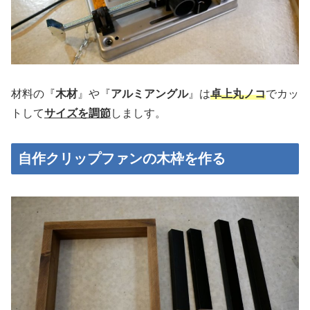
材料の『
木材
』や『
アルミアングル
』は
卓上丸ノコ
でカッ
トして
サイズを調節
しましす。
自作クリップファンの木枠を作る